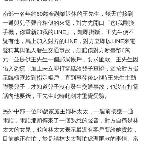
機
南部一名年約60歲金融業退休的王先生，幾天前接到
關
一通與兒子聲音相似的來電，對方先開口「爸!我剛換
介
手機，你重新加我的LINE」，隨即掛斷，王先生便不
紹
疑有他，馬上加入對方的LINE，對方立即以LINE來電
聲稱其與他人發生交通事故，須賠償對方新臺幣6萬
業
元，並提供王先生一個郵局帳戶，要求匯款。王先生因
務
陷入恐慌，加上未立即打電話給兒子查證，遂按對方指
資
訊
示臨櫃匯款到指定帳戶，直到事發後1小時王先生主動
聯繫兒子，才知道兒子沒有發生交通事故，也沒有打電
政
話向他要錢，王先生此時此刻才驚覺受騙。
府
資
另外中部一位50歲家庭主婦林太太，一週前接獲一通
訊
電話，電話那頭傳來了一個熟悉的聲音，對方自稱是林
公
太太的女兒，並向林太太表示最近有客戶要給她貨款，
開
目前她正在忙，於是請林太太幫忙處理匯款的事情。當