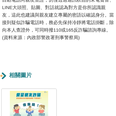
自動電話向親友查證，勿僅透過通訊軟體的來電聲音、
導
LINE大頭照、貼圖、對話就認為對方是你所認識親
覽
友，這此也建議與親友建立專屬的密語以確認身分。當
接到疑似詐騙電話時，務必先保持冷靜將電話掛斷，除
回
首
向本人查證外，可同時撥110或165反詐騙諮詢專線。
頁
(資料來源：內政部警政署刑事警察局)
English
常
見
問
相關圖片
答
陳
情
系
統