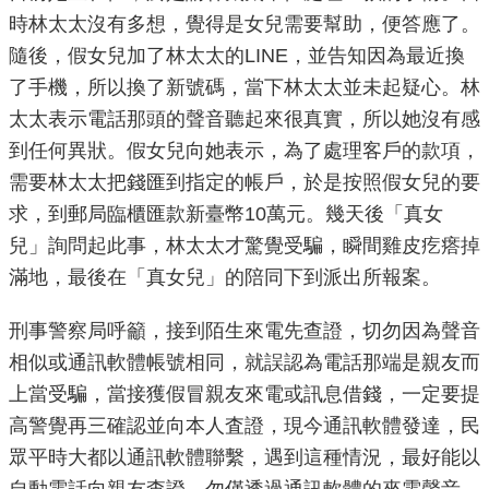
時林太太沒有多想，覺得是女兒需要幫助，便答應了。
重
點
隨後，假女兒加了林太太的LINE，並告知因為最近換
業
了手機，所以換了新號碼，當下林太太並未起疑心。林
務
太太表示電話那頭的聲音聽起來很真實，所以她沒有感
到任何異狀。假女兒向她表示，為了處理客戶的款項，
廉
需要林太太把錢匯到指定的帳戶，於是按照假女兒的要
政
求，到郵局臨櫃匯款新臺幣10萬元。幾天後「真女
園
地
兒」詢問起此事，林太太才驚覺受騙，瞬間雞皮疙瘩掉
滿地，最後在「真女兒」的陪同下到派出所報案。
為
民
刑事警察局呼籲，接到陌生來電先查證，切勿因為聲音
服
相似或通訊軟體帳號相同，就誤認為電話那端是親友而
務
上當受騙，當接獲假冒親友來電或訊息借錢，一定要提
高警覺再三確認並向本人査證，現今通訊軟體發達，民
網
眾平時大都以通訊軟體聯繫，遇到這種情況，最好能以
站