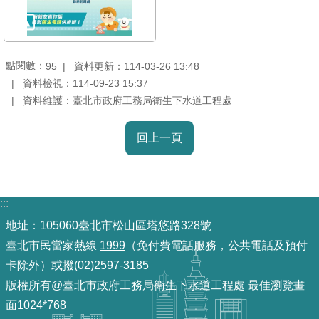
雙
語
詞
點閱數：
資料更新：114-03-26 13:48
95
彙
資料檢視：114-09-23 15:37
資料維護：臺北市政府工務局衛生下水道工程處
TAIPEI
PASS
回上一頁
臺
北
通
:::
政
地址：105060臺北市松山區塔悠路328號
府
臺北市民當家熱線
1999
（免付費電話服務，公共電話及預付
網
站
卡除外）或撥(02)2597-3185
資
版權所有@臺北市政府工務局衛生下水道工程處 最佳瀏覽畫
料
面1024*768
開