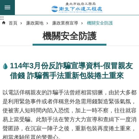
跳到主要內容區塊
:::
:::
進
首頁
廉政園地
廉政業務宣導
機關安全防護
階
機關安全防護
搜
尋
114年3月份反詐騙宣導資料-假冒親友
我
借錢 詐騙舊手法重新包裝捲土重來
的
身
分
以電話佯稱親友的詐騙手法曾經相當猖獗，由於大多都
是
是利用緊急事件或者佯稱意外急需用錢製造緊張氣氛，
使被害人短時間內陷入恐慌，加上一時不察，往往就容
公
易上當受騙。此類手法在警方大力宣導和查緝下一度消
告
訊
聲匿跡，在沉寂一陣子之後，重新包裝再度捲土重來，
息
相當考驗民眾的警覺心。