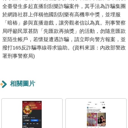
全臺發生多起直播刮刮樂詐騙案件，其手法為詐騙集團
重
點
於網路社群上佯稱他國刮刮樂有高機率中獎，並埋服
業
「暗樁」參與直播遊戲，讓旁觀者信以為真。刑事警察
務
局呼籲民眾甚防「先匯款再抽獎」的活動，勿隨意匯款
至陌生帳戶，若懷疑遭遇詐騙，請立即向警方報案，並
廉
撥打165反詐騙專線尋求協助。(資料來源：內政部警政
政
署刑事警察局)
園
地
為
相關圖片
民
服
務
網
站