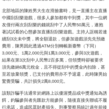
機
北部地區的陳姓男大生在滑臉書時，見一直播主在直播
關
中國刮刮樂遊戲，很多人參加都有中到獎，其中一位網
介
友僅付兩次刮刮樂的錢就刮中了人民幣50萬元，遂抱
紹
著試試看的心態參加直播刮刮樂遊戲。主持人誆稱若連
續刮3次未中獎，將全額退款，但參加遊戲須先先預繳
業
費用，陳男因此透過ATM分別轉帳新臺幣（下同）
務
3,000元、1萬2,000元與1萬3,000元，參與3次遊戲，
資
訊
結果在第3次刮中人民幣2百多萬，但領獎時卻被要求
須先繳納6萬元稅金，且不得從刮中的獎金內扣除，甚
政
至若放棄領獎，已支付的費用亦不予退還，此時陳男始
府
驚覺受騙，共計損失2萬8,000元。
資
訊
該類詐騙手法通常於網路上以優渥獎品或中獎通知為誘
公
餌，釣騙參與者先匯款方能參與，隨後直接失聯或不履
開
行承諾，造成民眾財產損失。刑事警察局統計過年前後