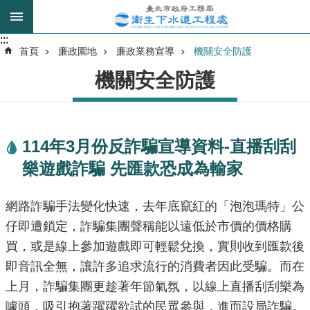
跳到主要內容區塊
:::
:::
進
首頁
廉政園地
廉政業務宣導
機關安全防護
階
機關安全防護
搜
尋
114年3月份反詐騙宣導資料-直播刮刮
我
樂遊戲詐騙 先匯款恐成為輸家
的
身
分
網路詐騙手法變化快速，去年底竄紅的「泡泡瑪特」公
是
仔即遭鎖定，詐騙集團聲稱能以遠低於市價的價格購
買，或是線上參加遊戲即可輕鬆兌換，實則收到匯款後
公
即音訊全無，讓許多追求流行的消費者因此受騙。而在
告
訊
上月，詐騙集團更趁著年節氣氛，以線上直播刮刮樂為
息
噱頭，吸引抱著躍躍欲試的民眾參與，進而設局詐騙。