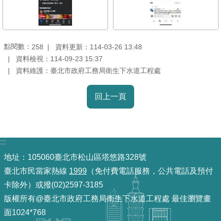
導
覽
回
點閱數：
資料更新：114-03-26 13:48
258
首
資料檢視：114-09-23 15:37
頁
資料維護：臺北市政府工務局衛生下水道工程處
English
回上一頁
常
見
問
:::
答
地址：105060臺北市松山區塔悠路328號
臺北市民當家熱線
1999
（免付費電話服務，公共電話及預付
陳
卡除外）或撥(02)2597-3185
情
系
版權所有@臺北市政府工務局衛生下水道工程處 最佳瀏覽畫
統
面1024*768