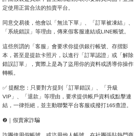
定使用正當合法的拍賣平台。
機
關
同意交易後，他會以「無法下單」、「訂單被凍結」、
介
「系統錯誤」等理由，傳來假客服連結或LINE帳號。
紹
這些所謂的「客服」會要求你提供銀行帳號、存摺影
業
本，甚至是提款卡照片，以進行「訂單認證」或「解除
務
錯誤訂單」，實際上是為了盜用你的資料或誘導你操作
資
轉帳。
訊
✅ 提醒您：只要對方提到「訂單錯誤」、「升級
政
VIP」、「退款」等理由，要求提供帳戶資料或點擊連
府
資
結，一律拒絕，並主動聯繫平台客服或撥打165查證。
訊
公
❷｜假賣家詐騙
開
詐團使用假帳號，或盜用他人帳號，在社團張貼熱門商