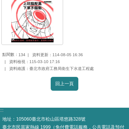
放
宣
告
隱
私
權
及
點閱數：
資料更新：114-08-05 16:36
134
資
資料檢視：115-03-10 17:16
訊
資料維護：臺北市政府工務局衛生下水道工程處
安
全
回上一頁
政
策
聯
:::
絡
地址：105060臺北市松山區塔悠路328號
資
臺北市民當家熱線
1999
（免付費電話服務，公共電話及預付