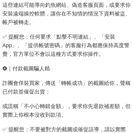
導
這些連結可能導向釣魚網站、偽造客服頁面，或要求你
覽
安裝遠端操控軟體，讓你在不知情的情況下資料被盜、
帳戶被轉走。
回
首
✅ 提醒您：任何要求「點擊不明連結」、「安裝
頁
App」、「提供帳號密碼」的客服行為都應保持高度警
覺，官方單位不會以這種方式要求你操作。
English
❹｜付款截圖騙人精
常
見
詐團會佯裝買家，傳送「轉帳成功」的截圖給你，聲稱
問
答
已付款並催促出貨；
陳
或謊稱「不小心轉錯金額」，要求你先退款補差額，但
情
實際上你根本沒收到款項。
系
統
✅ 提醒您：不要被對方的截圖或催促誤導，請以實際