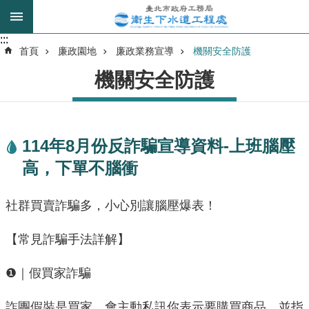
跳到主要內容區塊
:::
:::
進
首頁
廉政園地
廉政業務宣導
機關安全防護
階
機關安全防護
搜
尋
114年8月份反詐騙宣導資料-上班腦壓
我
高，下單不腦衝
的
身
分
社群買賣詐騙多，小心別讓腦壓爆表！
是
【常見詐騙手法詳解】
公
告
❶｜假買家詐騙
訊
息
詐團假裝是買家，會主動私訊你表示要購買商品，並指