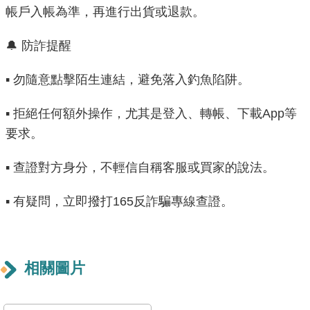
帳戶入帳為準，再進行出貨或退款。
雙
語
🔔 防詐提醒
詞
彙
▪️ 勿隨意點擊陌生連結，避免落入釣魚陷阱。
TAIPEI
▪️ 拒絕任何額外操作，尤其是登入、轉帳、下載App等
PASS
要求。
臺
北
▪️ 查證對方身分，不輕信自稱客服或買家的說法。
通
▪️ 有疑問，立即撥打165反詐騙專線查證。
政
府
網
站
相關圖片
資
料
開