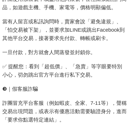
重
品，如遊戲主機、手機、家電等，價格明顯偏低。
點
業
當有人留言或私訊詢問時，賣家會說「避免違規」、
務
「怕交易被下架」，並要求加LINE或跳出Facebook到
其他平台交易，接著要求先付款、轉帳或刷卡。
廉
政
一旦付款，對方就會人間蒸發並封鎖你。
園
地
✅ 提醒您：看到「超低價」、「急賣」等字眼要特別
小心，切勿跳出官方平台進行私下交易。
為
民
❸｜假客服詐騙
服
務
詐團冒充平台客服（例如蝦皮、全家、7-11等），聲稱
交易出現問題，或表示有優惠活動需要驗證身分，進而
網
「要求你點選特定連結」。
站