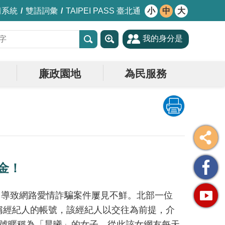
情系統
雙語詞彙
TAIPEI PASS 臺北通
小
中
大
我的身分是
廉政園地
為民服務
失金！
，導致網路愛情詐騙案件屢見不鮮。北部一位
稱經紀人的帳號，該經紀人以交往為前提，介
軟體帳號暱稱為「晨曦」的女子，從此該女網友每天