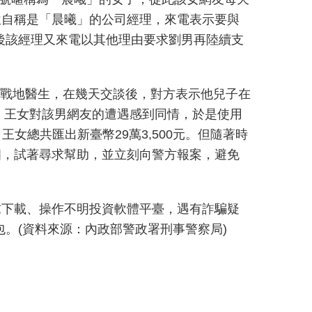
位自稱是「晨曦」的公司經理，來電表示要與
，隨後該經理又來電以其他理由要求劉男再陸續支
國的戰地醫生，在幾天交談後，對方表示他兒子在
，王女對該男網友的遭遇感到同情，於是使用
女總共匯出新臺幣29萬3,500元。但隨著時
相，試著尋求幫助，並立刻向警方報案，避免
求下載、操作不明投資軟體平臺，遇有詐騙疑
包。(資料來源：內政部警政署刑事警察局)