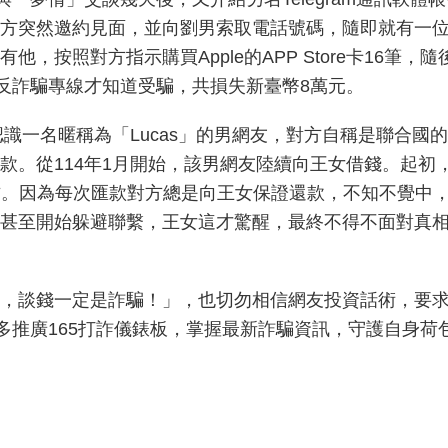
方突然邀約見面，並向劉男索取電話號碼，隨即就有一
，按照對方指示購買Apple的APP Store卡16筆
5反詐騙專線才知道受騙，共損失新臺幣8萬元。
認識一名暱稱為「Lucas」的男網友，對方自稱是聯合
款。從114年1月開始，該男網友陸續向王女借錢。起初
。因為每次匯款對方總是向王女保證還款，不知不覺中，王
甚至開始躲避聯繫，王女這才驚醒，最終不得不面對真
，談錢一定是詐騙！」，也切勿相信網友投資話術，要
多推廣165打詐儀錶板，掌握最新詐騙資訊，守護自身荷