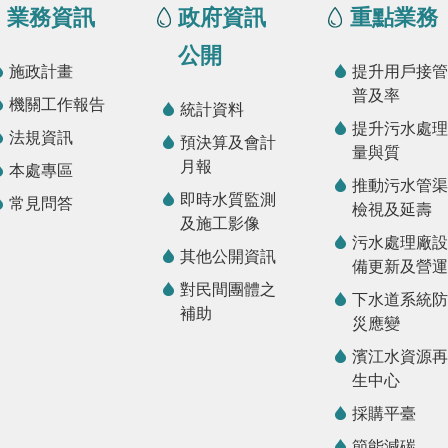
業務資訊
政府資訊
重點業務
公開
施政計畫
提升用戶接管
普及率
機關工作報告
統計資料
提升污水處理
法規資訊
預決算及會計
量與質
月報
本處專區
推動污水管渠
即時水質監測
常見問答
檢視及延壽
及施工影像
污水處理廠設
其他公開資訊
備更新及營運
對民間團體之
下水道系統防
補助
災應變
濱江水資源再
生中心
採購平臺
節能減碳