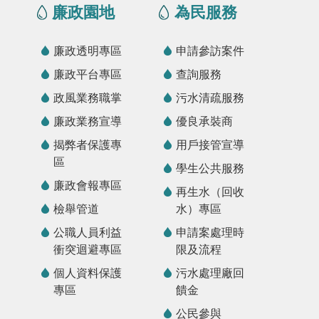
廉政園地
為民服務
廉政透明專區
申請參訪案件
廉政平台專區
查詢服務
政風業務職掌
污水清疏服務
廉政業務宣導
優良承裝商
揭弊者保護專
用戶接管宣導
區
學生公共服務
廉政會報專區
再生水（回收
檢舉管道
水）專區
公職人員利益
申請案處理時
衝突迴避專區
限及流程
個人資料保護
污水處理廠回
專區
饋金
公民參與