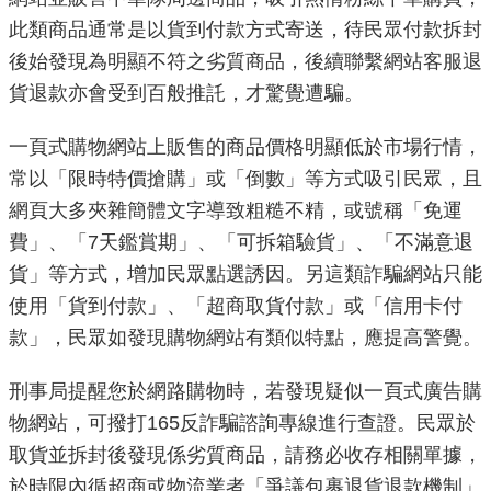
此類商品通常是以貨到付款方式寄送，待民眾付款拆封
機
後始發現為明顯不符之劣質商品，後續聯繫網站客服退
關
貨退款亦會受到百般推託，才驚覺遭騙。
介
紹
一頁式購物網站上販售的商品價格明顯低於市場行情，
常以「限時特價搶購」或「倒數」等方式吸引民眾，且
業
網頁大多夾雜簡體文字導致粗糙不精，或號稱「免運
務
資
費」、「7天鑑賞期」、「可拆箱驗貨」、「不滿意退
訊
貨」等方式，增加民眾點選誘因。另這類詐騙網站只能
使用「貨到付款」、「超商取貨付款」或「信用卡付
政
款」，民眾如發現購物網站有類似特點，應提高警覺。
府
資
刑事局提醒您於網路購物時，若發現疑似一頁式廣告購
訊
物網站，可撥打165反詐騙諮詢專線進行查證。民眾於
公
取貨並拆封後發現係劣質商品，請務必收存相關單據，
開
於時限內循超商或物流業者「爭議包裹退貨退款機制」