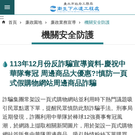
跳到主要內容區塊
:::
:::
進
首頁
廉政園地
廉政業務宣導
機關安全防護
階
機關安全防護
搜
尋
113年12月份反詐騙宣導資料-慶祝中
我
華隊奪冠 周邊商品大優惠?!慎防一頁
的
身
式假購物網站周邊商品詐騙
分
是
詐騙集團常架設一頁式購物網站並利用時下熱門議題吸
引民眾點選下單，提醒民眾慎防此類詐騙手法。刑事局
公
近期發現，詐團利用中華隊於棒球12強賽事奪冠風
告
訊
潮，於網路上擷取相關新聞圖片，用於架設一頁式購物
息
網站並販售中華隊周邊商品，吸引熱情粉絲下單購買，