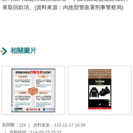
重
來取回款項。(資料來源：內政部警政署刑事警察局)
點
業
務
廉
相關圖片
政
園
地
為
民
服
務
網
點閱數：
資料更新：113-12-17 16:39
124
站
資料檢視：114-09-23 15:37