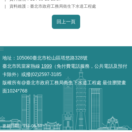
導
資料維護：臺北市政府工務局衛生下水道工程處
覽
回上一頁
回
首
頁
:::
English
地址：105060臺北市松山區塔悠路328號
臺北市民當家熱線
1999
（免付費電話服務，公共電話及預付
常
卡除外）或撥(02)2597-3185
見
問
版權所有@臺北市政府工務局衛生下水道工程處 最佳瀏覽畫
答
面1024*768
陳
情
系
統
更新日期
115-08-10