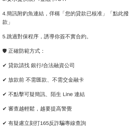
機
4.簡訊附釣魚連結，佯稱「您的貸款已核准」「點此撥
關
款」
介
紹
5.跳過對保程序，誘導你簽不實合約。
業
🛡️ 正確防範方式：
務
資
✔ 貸款請找 銀行/合法融資公司
訊
✔ 放款前 不需匯款、不需交金融卡
政
✔ 不點擊可疑簡訊、陌生 Line 連結
府
資
✔ 審查越輕鬆，越要提高警覺
訊
公
開
✔ 有疑慮立刻打165反詐騙專線查詢