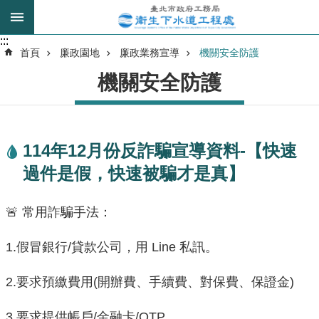
跳到主要內容區塊
:::
:::
進
首頁
廉政園地
廉政業務宣導
機關安全防護
階
機關安全防護
搜
尋
114年12月份反詐騙宣導資料-【快速
我
過件是假，快速被騙才是真】
的
身
分
🚨 常用詐騙手法：
是
1.假冒銀行/貸款公司，用 Line 私訊。
公
告
2.要求預繳費用(開辦費、手續費、對保費、保證金)
訊
息
3.要求提供帳戶/金融卡/OTP