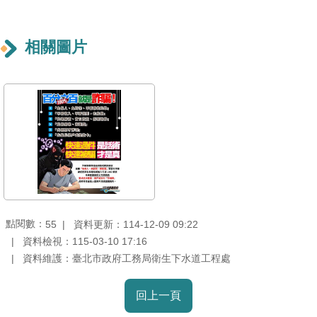
重
點
相關圖片
業
務
廉
政
園
地
為
民
點閱數：
資料更新：114-12-09 09:22
55
服
資料檢視：115-03-10 17:16
務
資料維護：臺北市政府工務局衛生下水道工程處
網
回上一頁
站