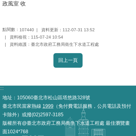
政風室 收
機
關
介
點閱數：
資料更新：112-07-31 13:52
107440
紹
資料檢視：115-07-24 10:54
資料維護：臺北市政府工務局衛生下水道工程處
業
務
回上一頁
資
訊
:::
政
府
地址：105060臺北市松山區塔悠路328號
資
臺北市民當家熱線
1999
（免付費電話服務，公共電話及預付
訊
卡除外）或撥(02)2597-3185
公
版權所有@臺北市政府工務局衛生下水道工程處 最佳瀏覽畫
開
面1024*768