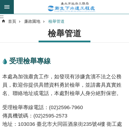
跳到主要內容區塊
:::
:::
進
首頁
廉政園地
檢舉管道
階
檢舉管道
搜
尋
受理檢舉專線
我
的
本處為加強肅貪工作，如發現有涉嫌貪瀆不法之公務
身
分
員，歡迎你提供具體資料勇於檢舉，並請書具真實姓
是
名、聯絡地址或電話，本處對檢舉人身分絕對保密。
公
受理檢舉專線電話：(02)2596-7960
告
傳真機號碼：(02)2595-2573
訊
地址：
103036
臺北市大同區酒泉街235號4樓 衛工處
息