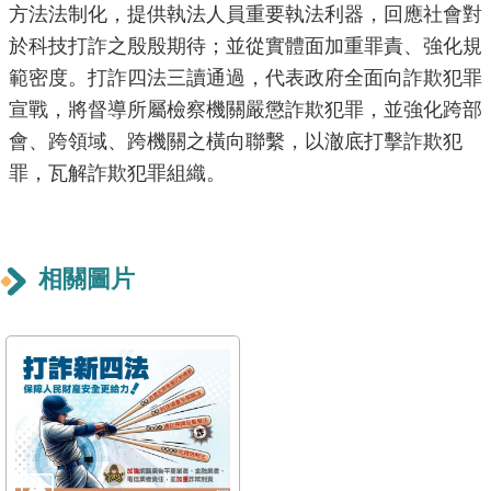
方法法制化，提供執法人員重要執法利器，回應社會對
重
於科技打詐之殷殷期待；並從實體面加重罪責、強化規
點
範密度。打詐四法三讀通過，代表政府全面向詐欺犯罪
業
務
宣戰，將督導所屬檢察機關嚴懲詐欺犯罪，並強化跨部
會、跨領域、跨機關之橫向聯繫，以澈底打擊詐欺犯
廉
罪，瓦解詐欺犯罪組織。
政
園
地
相關圖片
為
民
服
務
網
站