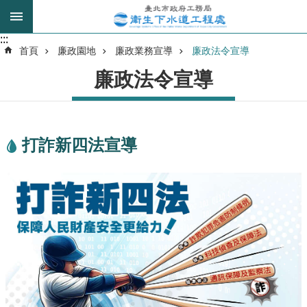
跳到主要內容區塊
:::
:::
進
首頁
廉政園地
廉政業務宣導
廉政法令宣導
階
廉政法令宣導
搜
尋
打詐新四法宣導
我
的
身
分
是
公
告
訊
息