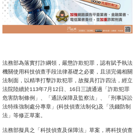
機
關
介
紹
業
務
法務部為落實打詐綱領，嚴懲詐欺犯罪，認有賦予執法
資
機關使用科技偵查手段法律基礎之必要，且須完備相關
訊
法制面，以精準打擊詐欺犯罪，故擬具打詐四法，經立
法院陸續於113年7月12日、16日三讀通過「詐欺犯罪
政
府
危害防制條例」、「通訊保障及監察法」、「刑事訴訟
資
法特殊強制處分專章」(科技偵查法制化)及「洗錢防制
訊
法」等修正草案。
公
開
法務部擬具之「科技偵查及保障法」草案，將科技偵查