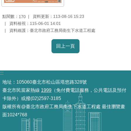
導
覽
點閱數：
資料更新：113-08-16 15:23
170
資料檢視：115-06-01 14:01
回
資料維護：臺北市政府工務局衛生下水道工程處
首
頁
回上一頁
English
常
:::
見
問
地址：105060臺北市松山區塔悠路328號
答
臺北市民當家熱線
1999
（免付費電話服務，公共電話及預付
卡除外）或撥(02)2597-3185
陳
版權所有@臺北市政府工務局衛生下水道工程處 最佳瀏覽畫
情
面1024*768
系
統