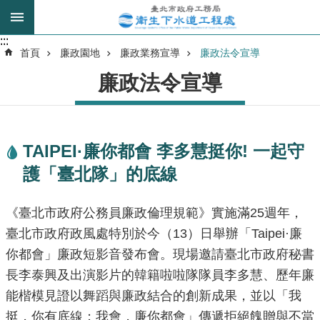
跳到主要內容區塊
:::
:::
進
首頁
廉政園地
廉政業務宣導
廉政法令宣導
階
廉政法令宣導
搜
尋
TAIPEI·廉你都會 李多慧挺你! 一起守
我
護「臺北隊」的底線
的
身
分
《臺北市政府公務員廉政倫理規範》實施滿25週年，
是
臺北市政府政風處特別於今（13）日舉辦「Taipei·廉
你都會」廉政短影音發布會。現場邀請臺北市政府秘書
公
長李泰興及出演影片的韓籍啦啦隊隊員李多慧、歷年廉
告
訊
能楷模見證以舞蹈與廉政結合的創新成果，並以「我
息
挺，你有底線；我會，廉你都會」傳遞拒絕餽贈與不當