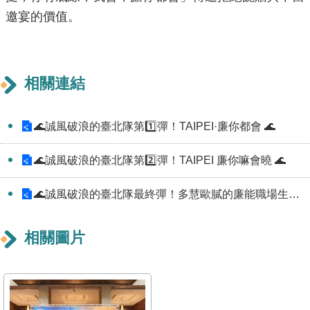
邀宴的價值。
機
關
介
紹
相關連結
業
🌊誠風破浪的臺北隊第1️⃣彈！TAIPEI·廉你都會 🌊
務
資
🌊誠風破浪的臺北隊第2️⃣彈！TAIPEI 廉你嘛會曉 🌊
訊
🌊誠風破浪的臺北隊最終彈！多慧歐膩的廉能職場生存指數🌊
政
府
相關圖片
資
訊
公
開