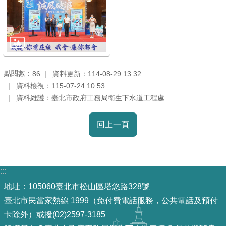
重
點
業
務
點閱數：
資料更新：114-08-29 13:32
86
廉
資料檢視：115-07-24 10:53
政
資料維護：臺北市政府工務局衛生下水道工程處
園
地
回上一頁
為
民
服
:::
務
地址：105060臺北市松山區塔悠路328號
臺北市民當家熱線
1999
（免付費電話服務，公共電話及預付
網
卡除外）或撥(02)2597-3185
站