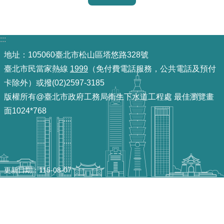
重
點
業
:::
務
地址：105060臺北市松山區塔悠路328號
臺北市民當家熱線
1999
（免付費電話服務，公共電話及預付
廉
卡除外）或撥(02)2597-3185
政
版權所有@臺北市政府工務局衛生下水道工程處 最佳瀏覽畫
園
地
面1024*768
為
民
服
更新日期
115-08-07
務
網
站