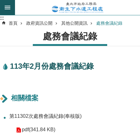
跳到主要內容區塊
:::
:::
進
首頁
政府資訊公開
其他公開資訊
處務會議紀錄
階
處務會議紀錄
搜
尋
113年2月份處務會議紀錄
我
的
身
分
是
相關檔案
公
第11302次處務會議紀錄(奉核版)
告
訊
pdf(341.84 KB)
息