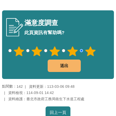
機
關
滿意度調查
介
紹
此頁資訊有幫助嗎?
業
務
資
訊
政
府
點閱數：
資料更新：113-03-06 09:48
142
資
資料檢視：114-09-01 14:42
訊
資料維護：臺北市政府工務局衛生下水道工程處
公
開
回上一頁