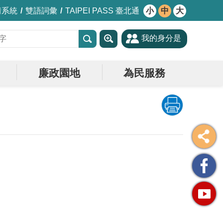
情系統
雙語詞彙
TAIPEI PASS 臺北通
小
中
大
我的身分是
廉政園地
為民服務