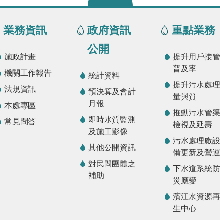
業務資訊
政府資訊
重點業務
公開
施政計畫
提升用戶接管
普及率
機關工作報告
統計資料
提升污水處理
法規資訊
預決算及會計
量與質
月報
本處專區
推動污水管渠
即時水質監測
常見問答
檢視及延壽
及施工影像
污水處理廠設
其他公開資訊
備更新及營運
對民間團體之
下水道系統防
補助
災應變
濱江水資源再
生中心