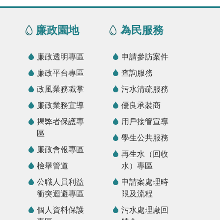
廉政園地
為民服務
廉政透明專區
申請參訪案件
廉政平台專區
查詢服務
政風業務職掌
污水清疏服務
廉政業務宣導
優良承裝商
揭弊者保護專
用戶接管宣導
區
學生公共服務
廉政會報專區
再生水（回收
檢舉管道
水）專區
公職人員利益
申請案處理時
衝突迴避專區
限及流程
個人資料保護
污水處理廠回