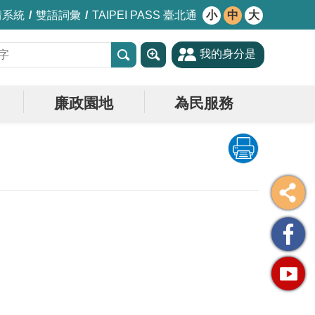
情系統
雙語詞彙
TAIPEI PASS 臺北通
小
中
大
我的身分是
廉政園地
為民服務