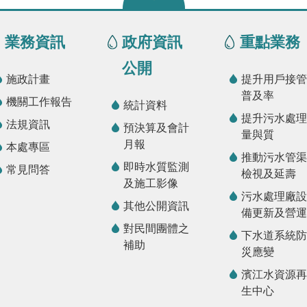
業務資訊
政府資訊
重點業務
公開
施政計畫
提升用戶接管
普及率
機關工作報告
統計資料
提升污水處理
法規資訊
預決算及會計
量與質
月報
本處專區
推動污水管渠
即時水質監測
常見問答
檢視及延壽
及施工影像
污水處理廠設
其他公開資訊
備更新及營運
對民間團體之
下水道系統防
補助
災應變
濱江水資源再
生中心