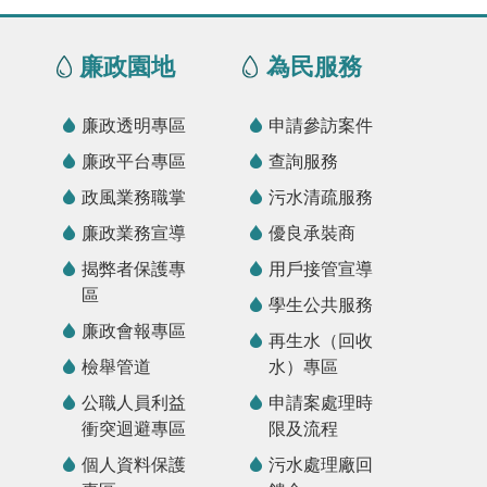
廉政園地
為民服務
廉政透明專區
申請參訪案件
廉政平台專區
查詢服務
政風業務職掌
污水清疏服務
廉政業務宣導
優良承裝商
揭弊者保護專
用戶接管宣導
區
學生公共服務
廉政會報專區
再生水（回收
檢舉管道
水）專區
公職人員利益
申請案處理時
衝突迴避專區
限及流程
個人資料保護
污水處理廠回