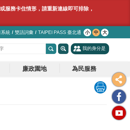
網站或服務卡住情形，請重新連線即可排除，
情系統
雙語詞彙
TAIPEI PASS 臺北通
小
中
大
我的身分是
廉政園地
為民服務