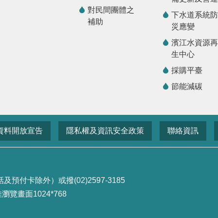
對民間團體之
下水道系統防
補助
災應變
濱江水資源再
生中心
採購平臺
節能減碳
資料開放宣告
隱私權及資訊安全政策
聯絡資訊
付卡除外）或撥(02)2597-3185
畫面1024*768