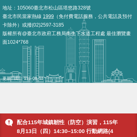
重
地址：105060臺北市松山區塔悠路328號
點
臺北市民當家熱線
1999
（免付費電話服務，公共電話及預付
業
卡除外）或撥(02)2597-3185
務
版權所有@臺北市政府工務局衛生下水道工程處 最佳瀏覽畫
面1024*768
廉
政
園
地
更新日期
115-08-11
為
民
服
務
配合115年城鎮韌性（防空）演習，115年
網
8月13日（四）14:30–15:00 行動網路(4
站