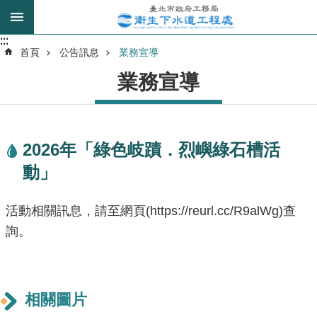
跳到主要內容區塊
:::
:::
進
首頁
公告訊息
業務宣導
階
業務宣導
搜
尋
2026年「綠色岐蹟．烈嶼綠石槽活
我
動」
的
身
分
活動相關訊息，請至網頁(https://reurl.cc/R9alWg)查
是
詢。
公
告
訊
相關圖片
息