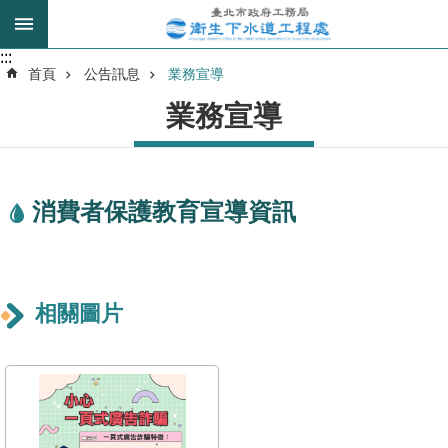
跳到主要內容區塊
:::
:::
進
首頁
公告訊息
業務宣導
階
業務宣導
搜
尋
消費者保護教育宣導資訊
我
的
身
分
是
相關圖片
公
告
訊
息