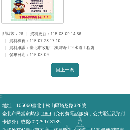
機
關
介
紹
點閱數：
資料更新：115-03-09 14:56
26
資料檢視：115-07-23 17:10
資料維護：臺北市政府工務局衛生下水道工程處
業
發布日期：115-03-09
務
資
訊
回上一頁
政
府
:::
資
地址：105060臺北市松山區塔悠路328號
訊
公
臺北市民當家熱線
1999
（免付費電話服務，公共電話及預付
開
卡除外）或撥(02)2597-3185
版權所有@臺北市政府工務局衛生下水道工程處 最佳瀏覽畫