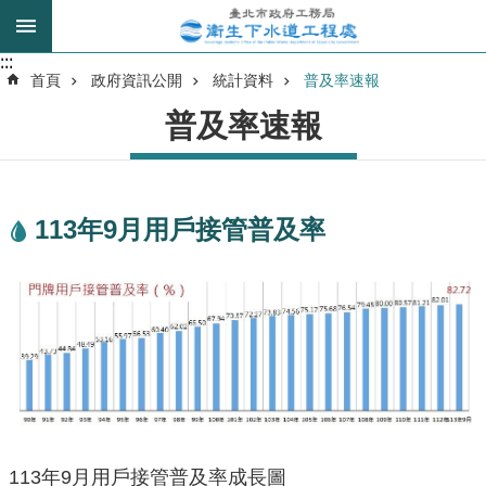
跳到主要內容區塊
:::
:::
進
首頁
政府資訊公開
統計資料
普及率速報
階
普及率速報
搜
尋
113年9月用戶接管普及率
我
的
身
分
是
公
告
訊
息
113年9月用戶接管普及率成長圖