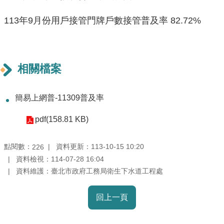
113年9月份用戶接管門牌戶數接管普及率 82.72%
機
關
介
紹
相關檔案
業
務
簡易上網普-11309普及率
資
pdf(158.81 KB)
訊
點閱數：
資料更新：113-10-15 10:20
226
政
資料檢視：114-07-28 16:04
府
資料維護：臺北市政府工務局衛生下水道工程處
資
訊
公
回上一頁
開