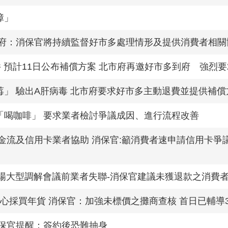
障」
市府：消保官將持續監督好市多處理情形及提供消費者相關
 預計11日公布補償方案 北市府再邀好市多到府 強烈
」 驗出A肝病毒 北市府要求好市多主動退費並提供補償
「喝咖啡」 要求業者檢討爭議成因、進行流程改善
金流及信用卡業者協助 消保官:籲消費者速申請信用卡爭
末場大型調解會議前業者失聯-消保官建議未獲退款之消費
放心採買年貨 消保官：加強未標價之攤商查核 首日已輔導
消保官提醒：簽約後恐難抽身