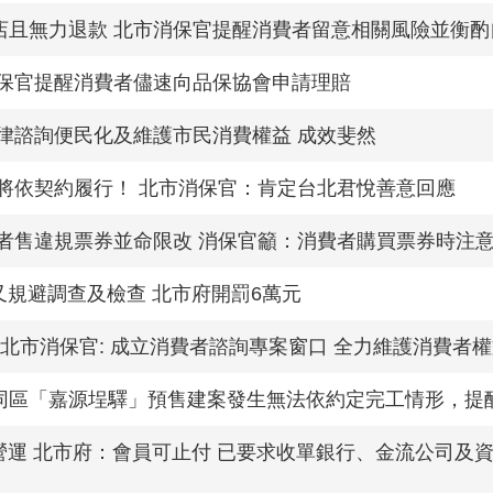
且無力退款 北市消保官提醒消費者留意相關風險並衡酌
消保官提醒消費者儘速向品保協會申請理賠
律諮詢便民化及維護市民消費權益 成效斐然
將依契約履行！ 北市消保官：肯定台北君悅善意回應
者售違規票券並命限改 消保官籲：消費者購買票券時注
警歇業又規避調查及檢查 北市府開罰6萬元
 北市消保官: 成立消費者諮詢專案窗口 全力維護消費者
同區「嘉源埕驛」預售建案發生無法依約定完工情形，提
無預警終止營運 北市府：會員可止付 已要求收單銀行、金流公