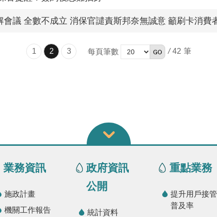
解會議 全數不成立 消保官譴責斯邦奈無誠意 籲刷卡消費
1
2
3
/
42
每頁筆數
業務資訊
政府資訊
重點業務
公開
施政計畫
提升用戶接管
普及率
機關工作報告
統計資料