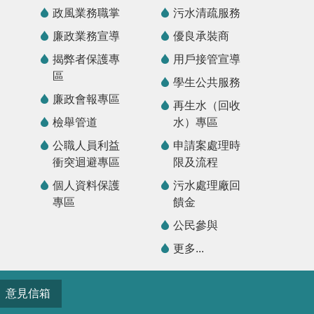
政風業務職掌
污水清疏服務
廉政業務宣導
優良承裝商
揭弊者保護專
用戶接管宣導
區
學生公共服務
廉政會報專區
再生水（回收
檢舉管道
水）專區
公職人員利益
申請案處理時
衝突迴避專區
限及流程
個人資料保護
污水處理廠回
專區
饋金
公民參與
更多...
意見信箱