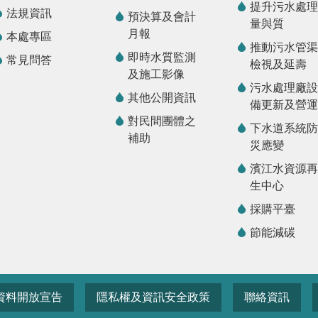
提升污水處理
法規資訊
預決算及會計
量與質
月報
本處專區
推動污水管渠
即時水質監測
常見問答
檢視及延壽
及施工影像
污水處理廠設
其他公開資訊
備更新及營運
對民間團體之
下水道系統防
補助
災應變
濱江水資源再
生中心
採購平臺
節能減碳
資料開放宣告
隱私權及資訊安全政策
聯絡資訊