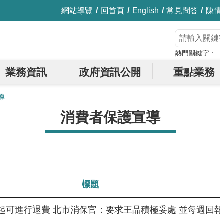
網站導覽
回首頁
English
常見問答
陳
熱門關鍵字
業務資訊
政府資訊公開
重點業務
導
消費者保護宣導
標題
8起可進行退費 北市消保官：要求王品積極妥處 並每週回