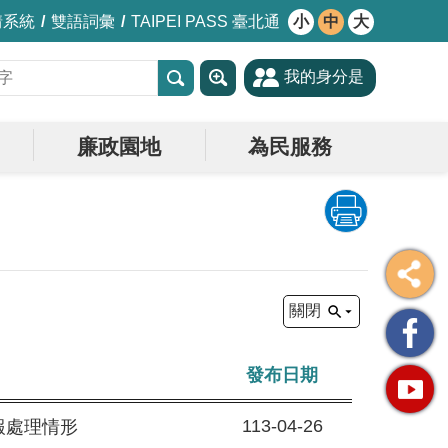
情系統
雙語詞彙
TAIPEI PASS 臺北通
小
中
大
我的身分是
廉政園地
為民服務
關閉
發布日期
113-04-26
報處理情形