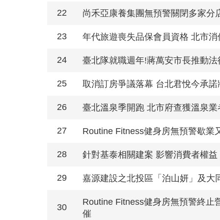
22
尚禾亞康養集團無預警關閉多家分店
23
年代旅遊喪失品保會員資格 北市
24
臺北隊就職週年!蔣萬安市長推動法
25
取消訂房爭議落幕 台北君悅今承諾
26
臺北溫泉季開跑 北市府查獲溫泉業
27
Routine Fitness健身房無預
28
針對基泰相關建案 影響消費者權益
29
嘉源建設之北投區「泊山妍」及大
Routine Fitness健身房
30
催