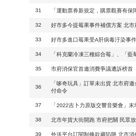
31
「運動票券新規定，購票觀賽有保
32
好市多今提莓果事件補償方案 北
33
好市多進口莓果受A肝病毒汙染事件
34
「科克蘭冷凍三種綜合莓」、「藍莓
35
市府消保官首邀消費爭議遭訴榜首
「哆奇玩具」訂單未出貨 北市府邀
36
付命令
37
「2022吉卜力原版交響音樂會」
38
北市年貨大街開跑 市府把關 民眾
39
外送平台訂閱制條款藏陷阱 北市