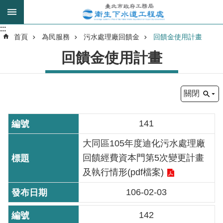
跳到主要內容區塊
:::
:::
進
首頁
為民服務
污水處理廠回饋金
回饋金使用計畫
階
回饋金使用計畫
搜
尋
關閉
我
的
141
身
分
大同區105年度迪化污水處理廠
是
回饋經費資本門第5次變更計畫
及執行情形(pdf檔案)
公
106-02-03
告
訊
142
息