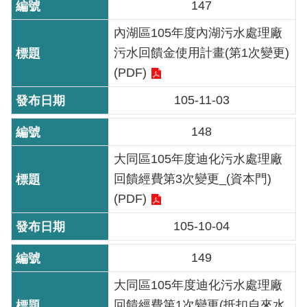
147
導
覽
內湖區105年度內湖污水處理廠
污水回饋金使用計畫(第1次變更)
回
(PDF)
首
頁
105-11-03
English
148
大同區105年度迪化污水處理廠
常
見
回饋經費第3次變更_(資本門)
問
(PDF)
答
105-10-04
陳
149
情
系
大同區105年度迪化污水處理廠
統
回饋經費第1次變更(抵扣自來水