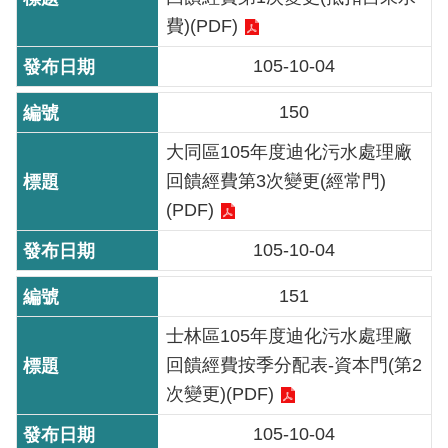
費)(PDF)
雙
語
105-10-04
詞
彙
150
TAIPEI
大同區105年度迪化污水處理廠
PASS
回饋經費第3次變更(經常門)
臺
(PDF)
北
通
105-10-04
151
政
府
士林區105年度迪化污水處理廠
網
回饋經費按季分配表-資本門(第2
站
次變更)(PDF)
資
料
105-10-04
開