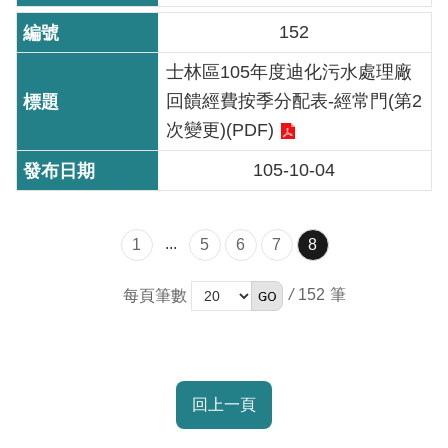
放
152
宣
告
士林區105年度迪化污水處理廠
回饋經費按季分配表-經常門(第2
隱
次變更)(PDF)
私
權
105-10-04
及
資
訊
...
1
5
6
7
8
安
全
/
152
每頁筆數
政
策
聯
回上一頁
絡
資