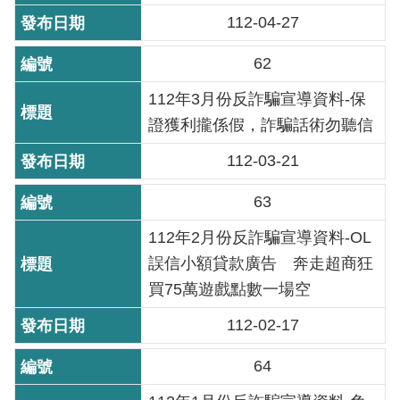
112-04-27
機
關
62
介
112年3月份反詐騙宣導資料-保
紹
證獲利攏係假，詐騙話術勿聽信
業
112-03-21
務
資
63
訊
112年2月份反詐騙宣導資料-OL
誤信小額貸款廣告 奔走超商狂
政
府
買75萬遊戲點數一場空
資
112-02-17
訊
公
64
開