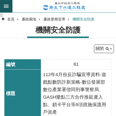
跳到主要內容區塊
:::
:::
進
首頁
廉政園地
廉政業務宣導
機關安全防護
階
機關安全防護
搜
尋
關閉
我
的
61
身
分
112年4月份反詐騙宣導資料-遊
是
戲點數防詐新策略-數位發展部
數位產業署偕同刑事警察局、
公
GASH樂點三方合作推延遲入
告
點、鎖卡平台等9項措施保護用
訊
戶資產
息