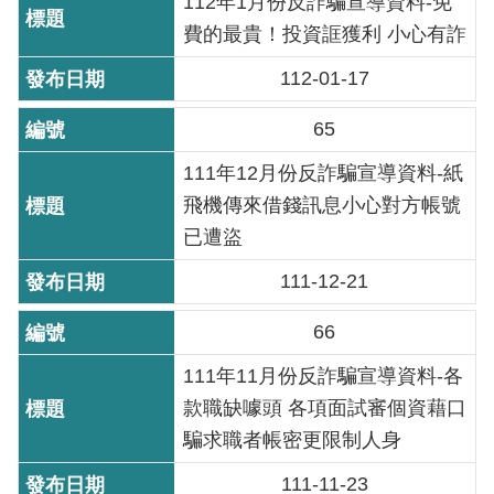
112年1月份反詐騙宣導資料-免
重
費的最貴！投資誆獲利 小心有詐
點
112-01-17
業
務
65
廉
111年12月份反詐騙宣導資料-紙
政
飛機傳來借錢訊息小心對方帳號
園
已遭盜
地
111-12-21
為
66
民
服
111年11月份反詐騙宣導資料-各
務
款職缺噱頭 各項面試審個資藉口
騙求職者帳密更限制人身
網
站
111-11-23