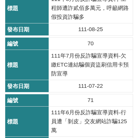
程師遭詐貳佰多萬元，呼籲網路
雙
語
假投資詐騙多
詞
111-08-25
彙
70
TAIPEI
PASS
111年7月份反詐騙宣導資料-欠
臺
繳ETC連結騙個資盜刷信用卡預
北
防宣導
通
111-07-22
政
府
71
網
111年6月份反詐騙宣導資料-行
站
員遭「剝皮」交友網站詐騙125
資
料
萬
開