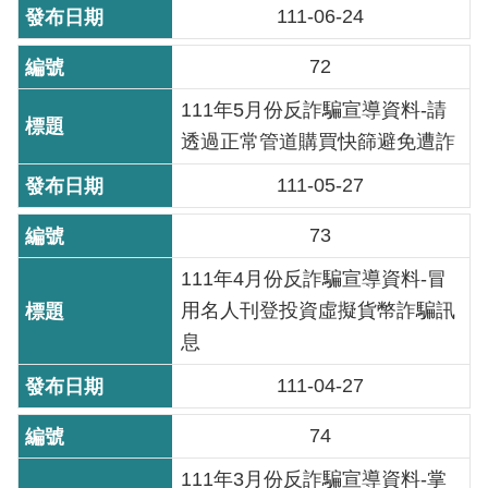
111-06-24
放
宣
72
告
111年5月份反詐騙宣導資料-請
隱
透過正常管道購買快篩避免遭詐
私
權
111-05-27
及
資
73
訊
111年4月份反詐騙宣導資料-冒
安
全
用名人刊登投資虛擬貨幣詐騙訊
政
息
策
111-04-27
聯
74
絡
資
111年3月份反詐騙宣導資料-掌