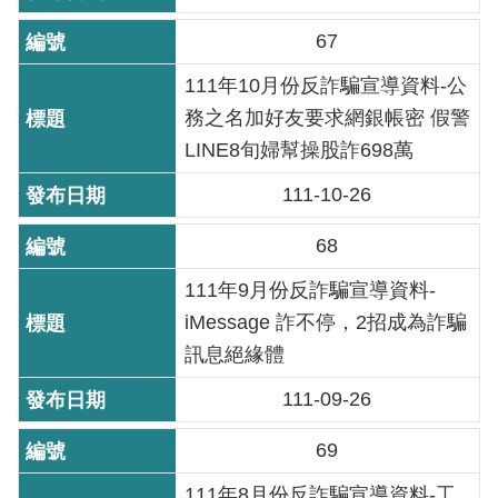
導
67
覽
111年10月份反詐騙宣導資料-公
回
務之名加好友要求網銀帳密 假警
首
頁
LINE8旬婦幫操股詐698萬
111-10-26
English
68
常
見
111年9月份反詐騙宣導資料-
問
iMessage 詐不停，2招成為詐騙
答
訊息絕緣體
陳
111-09-26
情
系
69
統
111年8月份反詐騙宣導資料-工