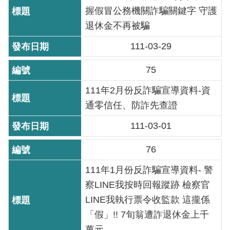
訊
握假冒公務機關詐騙關鍵字 守護
退休金不再被騙
意
見
111-03-29
信
箱
75
111年2月份反詐騙宣導資料-資
通零信任、防詐先查證
111-03-01
76
111年1月份反詐騙宣導資料- 警
察LINE我按時回報蹤跡 檢察官
LINE我執行票令收監款 這攏係
「假」!! 7旬翁遭詐退休金上千
萬元