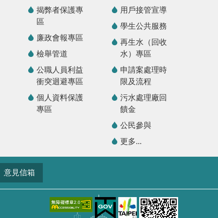
揭弊者保護專
用戶接管宣導
區
學生公共服務
廉政會報專區
再生水（回收
檢舉管道
水）專區
公職人員利益
申請案處理時
衝突迴避專區
限及流程
個人資料保護
污水處理廠回
專區
饋金
公民參與
更多...
意見信箱