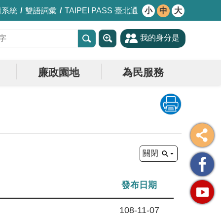
情系統
雙語詞彙
TAIPEI PASS 臺北通
小
中
大
我的身分是
廉政園地
為民服務
關閉
發布日期
108-11-07