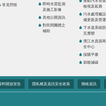
推動污水管渠
即時水質監測
常見問答
檢視及延壽
及施工影像
污水處理廠設
其他公開資訊
備更新及營運
對民間團體之
下水道系統防
補助
災應變
濱江水資源再
生中心
採購平臺
節能減碳
資料開放宣告
隱私權及資訊安全政策
聯絡資訊