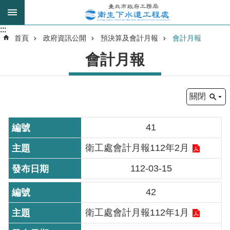
跳到主要內容區塊
:::
:::
進
首頁
政府資訊公開
預決算及會計月報
會計月報
階
會計月報
搜
尋
關閉
我
的
41
身
分
衛工處會計月報112年2月
是
112-03-15
公
42
告
訊
衛工處會計月報112年1月
息