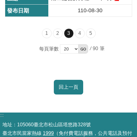
訊
110-08-30
意
見
信
1
2
3
4
5
箱
/
90
每頁筆數
回上一頁
:::
地址：105060臺北市松山區塔悠路328號
臺北市民當家熱線
1999
（免付費電話服務，公共電話及預付