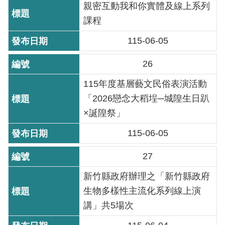
親密互動我和你實體及線上系列
重
課程
點
業
115-06-05
務
26
廉
115年度基層藝文民俗表演活動
政
「2026戀念大稻埕─城隍生日趴
園
地
×誕隍祭」
115-06-05
為
民
27
服
務
新竹縣政府辦理之「新竹縣政府
生物多樣性主流化系列線上演
講」共5場次
網
站