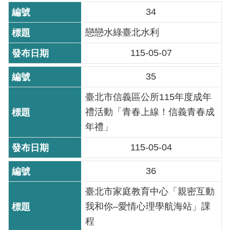
放
34
宣
戀戀水綠臺北水利
告
115-05-07
隱
私
35
權
及
臺北市信義區公所115年度成年
資
禮活動「青春上線！信義青春成
訊
年禮」
安
全
115-05-04
政
策
36
臺北市家庭教育中心「親密互動
聯
我和你–愛情心理學航海站」課
絡
資
程