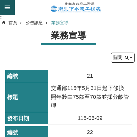
跳到主要內容區塊
:::
:::
進
首頁
公告訊息
業務宣導
階
業務宣導
搜
尋
關閉
我
的
21
身
分
交通部115年5月31日起下修換
是
照年齡由75歲至70歲並採分齡管
理
公
115-06-09
告
訊
22
息