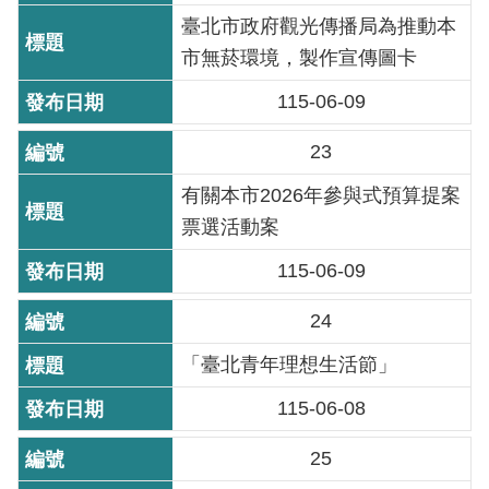
臺北市政府觀光傳播局為推動本
機
市無菸環境，製作宣傳圖卡
關
介
115-06-09
紹
23
業
有關本市2026年參與式預算提案
務
票選活動案
資
訊
115-06-09
24
政
府
「臺北青年理想生活節」
資
訊
115-06-08
公
開
25