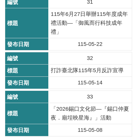
31
雙
115年6月27日舉辦115年度成年
語
詞
禮活動—「御風而行科技成年
彙
禮」
115-05-22
TAIPEI
PASS
32
臺
北
打詐臺北隊115年5月反詐宣導
通
115-05-14
政
33
府
網
「2026錫口文化節—『錫口仲夏
站
夜．廟埕映星海』」活動
資
料
115-05-08
開