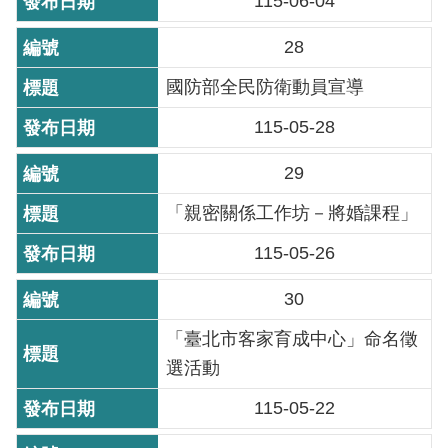
115-06-04
導
覽
28
回
國防部全民防衛動員宣導
首
115-05-28
頁
29
English
「親密關係工作坊－將婚課程」
常
115-05-26
見
問
30
答
「臺北市客家育成中心」命名徵
陳
選活動
情
系
115-05-22
統